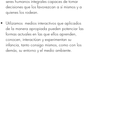
seres humanos integrales capaces de tomar
decisiones que los favorezcan a sí mismos y a
quienes los rodean.
Utilizamos medios interactivos que aplicados
de la manera apropiada pueden potenciar las
formas actuales en las que ellos aprenden,
conocen, interactúan y experimentan su
infancia, tanto consigo mismos, como con los
demás, su entorno y el medio ambiente.
Cali - Bogotá - Medellín - Barranquilla - Cartagena - Bucaramanga
Teléfonos: 57 (2) 323 41 53 - Whatsapp. 317 374 0544
2018 © Todos los Derechos Reservados
Somos una ESAL (Entidad Sin Ánimo de Lucro) en Colombia.
Estamos bajo el régimen especial, por lo tanto las donaciones o
aportes del plan padrino no tiene impuesto del IVA, ni retenciones.
Solicita el certificado actualizado de Cámara de Comercio y el
Registro Único Tributario (RUT),
hacer clik aquí