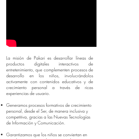
La misión de Pakari es desarrollar líneas de
productos digitales interactivos de
entretenimiento, que complementen procesos de
desarrollo en los niños, involucrándolos
activamente con contenidos educativos y de
crecimiento personal a través de ricas
experiencias de usuario.
Generamos procesos formativos de crecimiento
personal, desde el Ser, de manera inclusiva y
competitiva, gracias a las Nuevas Tecnologías
de Información y Comunicación.
Garantizamos que los niños se conviertan en